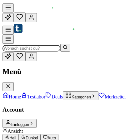
Menü
Home
Testlabor
Deals
Merkzettel
Kategorien
Account
Einloggen
Ansicht
Hell
Dunkel
Auto