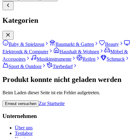
Kategorien
Baby & Spielzeug
Baumarkt & Garten
Beauty
Elektronik & Computer
Haushalt & Wohnen
Möbel &
Accessoires
Musikinstrumente
Reifen
Schmuck
Sport & Outdoor
Tierbedarf
Produkt konnte nicht geladen werden
Beim Laden dieser Seite ist ein Fehler aufgetreten.
Zur Startseite
Erneut versuchen
Unternehmen
Über uns
Testlabor