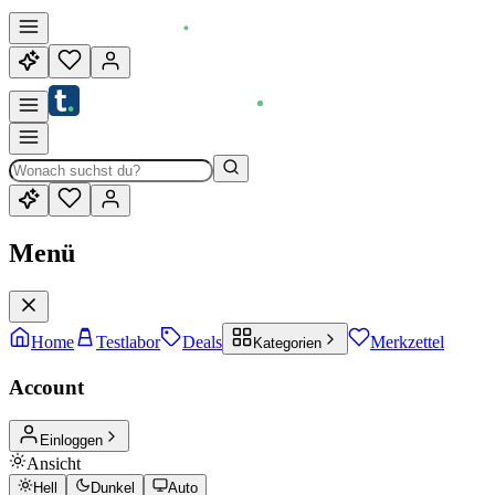
Menü
Home
Testlabor
Deals
Merkzettel
Kategorien
Account
Einloggen
Ansicht
Hell
Dunkel
Auto