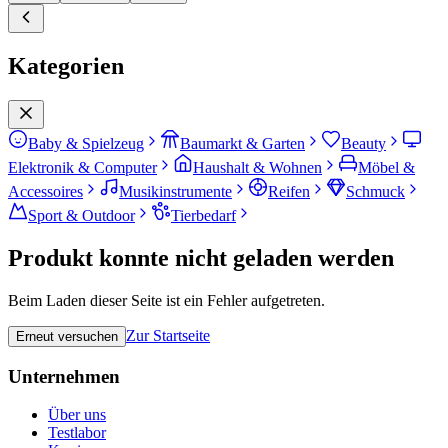
Kategorien
Baby & Spielzeug
Baumarkt & Garten
Beauty
Elektronik & Computer
Haushalt & Wohnen
Möbel &
Accessoires
Musikinstrumente
Reifen
Schmuck
Sport & Outdoor
Tierbedarf
Produkt konnte nicht geladen werden
Beim Laden dieser Seite ist ein Fehler aufgetreten.
Zur Startseite
Erneut versuchen
Unternehmen
Über uns
Testlabor