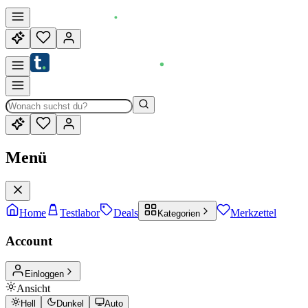
Menü
Home
Testlabor
Deals
Merkzettel
Kategorien
Account
Einloggen
Ansicht
Hell
Dunkel
Auto