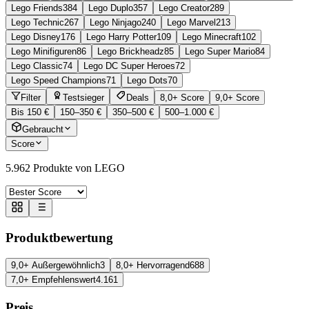
Lego Friends
384
Lego Duplo
357
Lego Creator
289
Lego Technic
267
Lego Ninjago
240
Lego Marvel
213
Lego Disney
176
Lego Harry Potter
109
Lego Minecraft
102
Lego Minifiguren
86
Lego Brickheadz
85
Lego Super Mario
84
Lego Classic
74
Lego DC Super Heroes
72
Lego Speed Champions
71
Lego Dots
70
Filter
Testsieger
Deals
8,0+ Score
9,0+ Score
Bis 150 €
150–350 €
350–500 €
500–1.000 €
Gebraucht
Score
5.962
Produkte von LEGO
Produktbewertung
9,0+ Außergewöhnlich
3
8,0+ Hervorragend
688
7,0+ Empfehlenswert
4.161
Preis