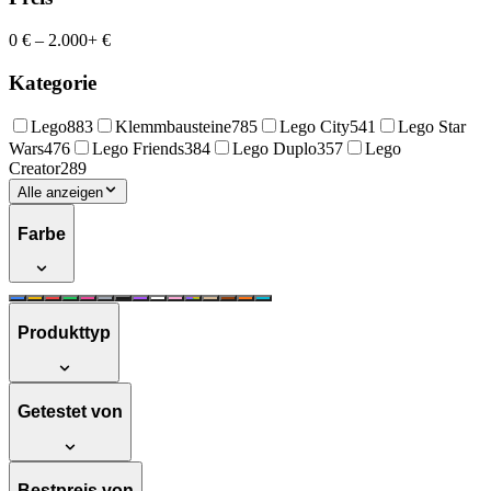
0 €
–
2.000+ €
Kategorie
Lego
883
Klemmbausteine
785
Lego City
541
Lego Star
Wars
476
Lego Friends
384
Lego Duplo
357
Lego
Creator
289
Alle anzeigen
Farbe
Produkttyp
Getestet von
Bestpreis von