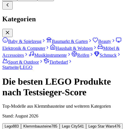
Kategorien
Baby & Spielzeug
Baumarkt & Garten
Beauty
Elektronik & Computer
Haushalt & Wohnen
Möbel &
Accessoires
Musikinstrumente
Reifen
Schmuck
Sport & Outdoor
Tierbedarf
Startseite
/
LEGO
Die besten LEGO Produkte
nach Testsieger-Score
Top-Modelle aus Klemmbausteine und weiteren Kategorien
Stand:
August 2026
Lego
883
Klemmbausteine
785
Lego City
541
Lego Star Wars
476