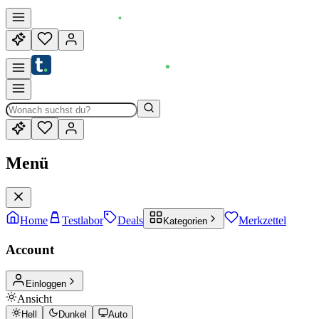
Menü
Home
Testlabor
Deals
Merkzettel
Kategorien
Account
Einloggen
Ansicht
Hell
Dunkel
Auto