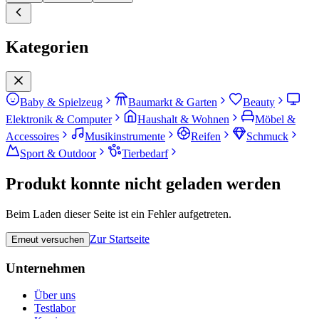
Kategorien
Baby & Spielzeug
Baumarkt & Garten
Beauty
Elektronik & Computer
Haushalt & Wohnen
Möbel &
Accessoires
Musikinstrumente
Reifen
Schmuck
Sport & Outdoor
Tierbedarf
Produkt konnte nicht geladen werden
Beim Laden dieser Seite ist ein Fehler aufgetreten.
Zur Startseite
Erneut versuchen
Unternehmen
Über uns
Testlabor