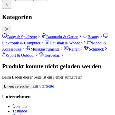
Kategorien
Baby & Spielzeug
Baumarkt & Garten
Beauty
Elektronik & Computer
Haushalt & Wohnen
Möbel &
Accessoires
Musikinstrumente
Reifen
Schmuck
Sport & Outdoor
Tierbedarf
Produkt konnte nicht geladen werden
Beim Laden dieser Seite ist ein Fehler aufgetreten.
Zur Startseite
Erneut versuchen
Unternehmen
Über uns
Testlabor