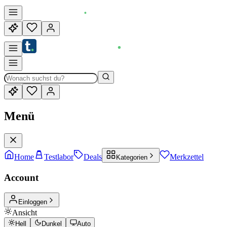
Menü
Home
Testlabor
Deals
Merkzettel
Kategorien
Account
Einloggen
Ansicht
Hell
Dunkel
Auto