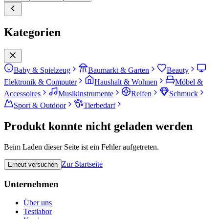
Kategorien
Baby & Spielzeug
Baumarkt & Garten
Beauty
Elektronik & Computer
Haushalt & Wohnen
Möbel &
Accessoires
Musikinstrumente
Reifen
Schmuck
Sport & Outdoor
Tierbedarf
Produkt konnte nicht geladen werden
Beim Laden dieser Seite ist ein Fehler aufgetreten.
Zur Startseite
Erneut versuchen
Unternehmen
Über uns
Testlabor