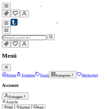
Menü
Home
Testlabor
Deals
Merkzettel
Kategorien
Account
Einloggen
Ansicht
Hell
Dunkel
Auto