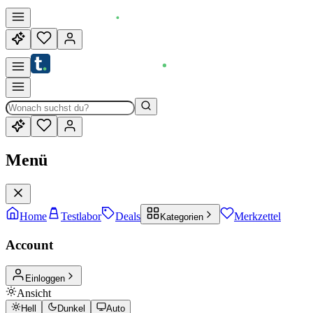
Menü
Home
Testlabor
Deals
Merkzettel
Kategorien
Account
Einloggen
Ansicht
Hell
Dunkel
Auto