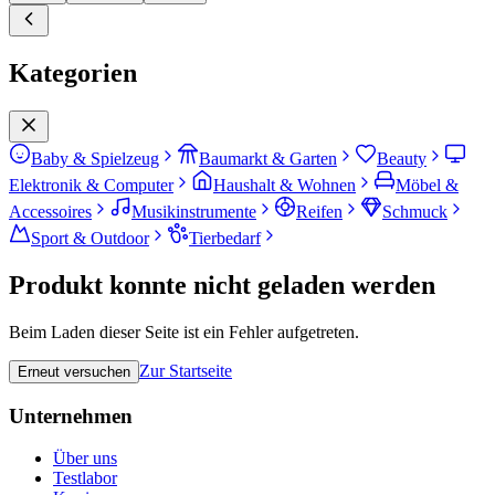
Kategorien
Baby & Spielzeug
Baumarkt & Garten
Beauty
Elektronik & Computer
Haushalt & Wohnen
Möbel &
Accessoires
Musikinstrumente
Reifen
Schmuck
Sport & Outdoor
Tierbedarf
Produkt konnte nicht geladen werden
Beim Laden dieser Seite ist ein Fehler aufgetreten.
Zur Startseite
Erneut versuchen
Unternehmen
Über uns
Testlabor