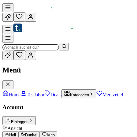
Menü
Home
Testlabor
Deals
Merkzettel
Kategorien
Account
Einloggen
Ansicht
Hell
Dunkel
Auto