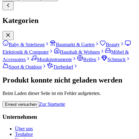
Kategorien
Baby & Spielzeug
Baumarkt & Garten
Beauty
Elektronik & Computer
Haushalt & Wohnen
Möbel &
Accessoires
Musikinstrumente
Reifen
Schmuck
Sport & Outdoor
Tierbedarf
Produkt konnte nicht geladen werden
Beim Laden dieser Seite ist ein Fehler aufgetreten.
Zur Startseite
Erneut versuchen
Unternehmen
Über uns
Testlabor