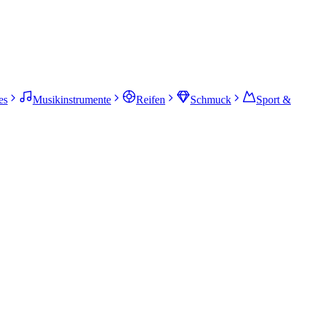
es
Musikinstrumente
Reifen
Schmuck
Sport &