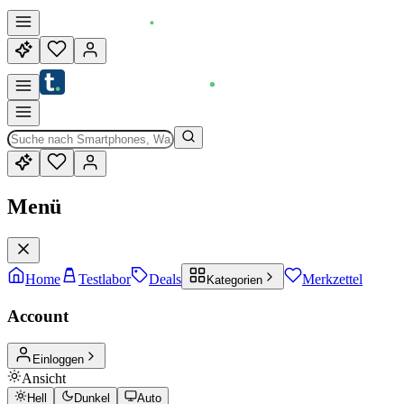
Menü
Home
Testlabor
Deals
Merkzettel
Kategorien
Account
Einloggen
Ansicht
Hell
Dunkel
Auto