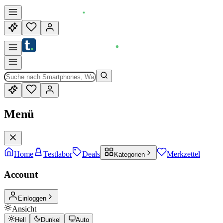
Menü
Home
Testlabor
Deals
Merkzettel
Kategorien
Account
Einloggen
Ansicht
Hell
Dunkel
Auto