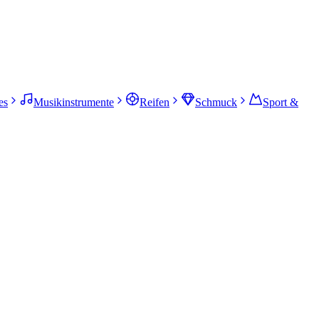
es
Musikinstrumente
Reifen
Schmuck
Sport &