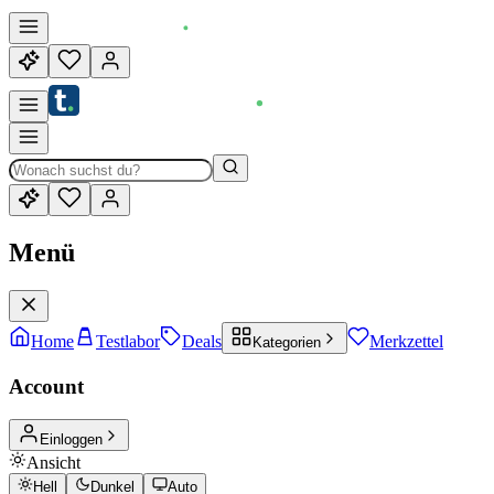
Menü
Home
Testlabor
Deals
Merkzettel
Kategorien
Account
Einloggen
Ansicht
Hell
Dunkel
Auto