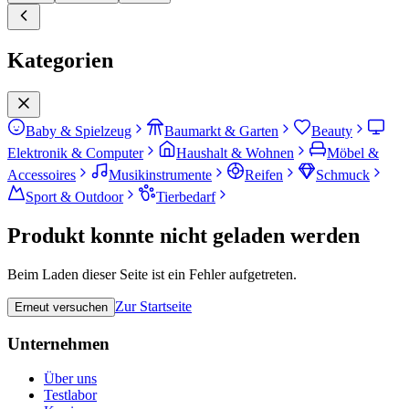
Kategorien
Baby & Spielzeug
Baumarkt & Garten
Beauty
Elektronik & Computer
Haushalt & Wohnen
Möbel &
Accessoires
Musikinstrumente
Reifen
Schmuck
Sport & Outdoor
Tierbedarf
Produkt konnte nicht geladen werden
Beim Laden dieser Seite ist ein Fehler aufgetreten.
Zur Startseite
Erneut versuchen
Unternehmen
Über uns
Testlabor