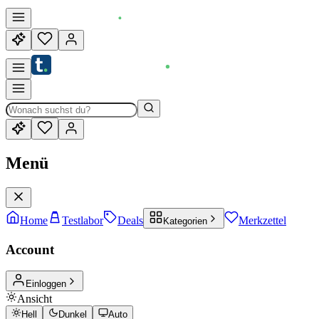
Menü
Home
Testlabor
Deals
Merkzettel
Kategorien
Account
Einloggen
Ansicht
Hell
Dunkel
Auto