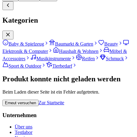
Kategorien
Baby & Spielzeug
Baumarkt & Garten
Beauty
Elektronik & Computer
Haushalt & Wohnen
Möbel &
Accessoires
Musikinstrumente
Reifen
Schmuck
Sport & Outdoor
Tierbedarf
Produkt konnte nicht geladen werden
Beim Laden dieser Seite ist ein Fehler aufgetreten.
Zur Startseite
Erneut versuchen
Unternehmen
Über uns
Testlabor