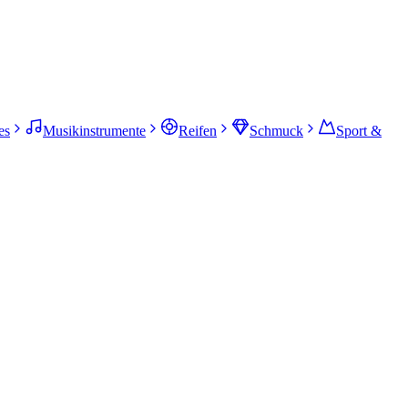
es
Musikinstrumente
Reifen
Schmuck
Sport &