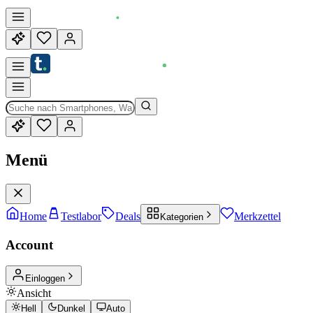
Menü
Home
Testlabor
Deals
Merkzettel
Kategorien
Account
Einloggen
Ansicht
Hell
Dunkel
Auto