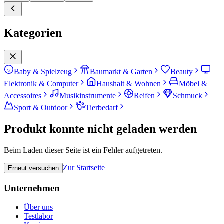
Kategorien
Baby & Spielzeug
Baumarkt & Garten
Beauty
Elektronik & Computer
Haushalt & Wohnen
Möbel &
Accessoires
Musikinstrumente
Reifen
Schmuck
Sport & Outdoor
Tierbedarf
Produkt konnte nicht geladen werden
Beim Laden dieser Seite ist ein Fehler aufgetreten.
Zur Startseite
Erneut versuchen
Unternehmen
Über uns
Testlabor