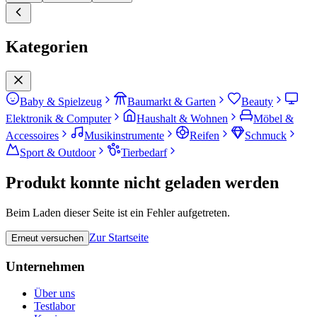
Kategorien
Baby & Spielzeug
Baumarkt & Garten
Beauty
Elektronik & Computer
Haushalt & Wohnen
Möbel &
Accessoires
Musikinstrumente
Reifen
Schmuck
Sport & Outdoor
Tierbedarf
Produkt konnte nicht geladen werden
Beim Laden dieser Seite ist ein Fehler aufgetreten.
Zur Startseite
Erneut versuchen
Unternehmen
Über uns
Testlabor