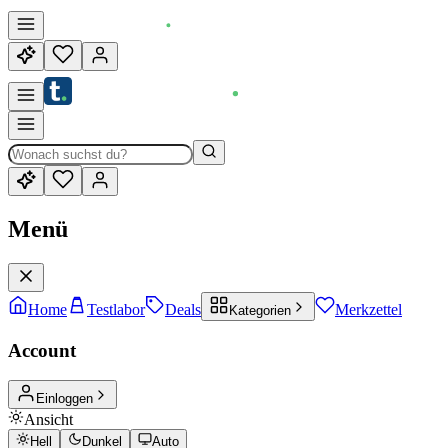
Menü
Home
Testlabor
Deals
Merkzettel
Kategorien
Account
Einloggen
Ansicht
Hell
Dunkel
Auto