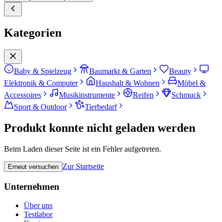
Kategorien
Baby & Spielzeug
Baumarkt & Garten
Beauty
Elektronik & Computer
Haushalt & Wohnen
Möbel &
Accessoires
Musikinstrumente
Reifen
Schmuck
Sport & Outdoor
Tierbedarf
Produkt konnte nicht geladen werden
Beim Laden dieser Seite ist ein Fehler aufgetreten.
Zur Startseite
Erneut versuchen
Unternehmen
Über uns
Testlabor