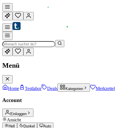
Menü
Home
Testlabor
Deals
Merkzettel
Kategorien
Account
Einloggen
Ansicht
Hell
Dunkel
Auto