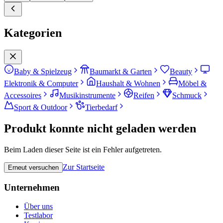
Kategorien
Baby & Spielzeug
Baumarkt & Garten
Beauty
Elektronik & Computer
Haushalt & Wohnen
Möbel &
Accessoires
Musikinstrumente
Reifen
Schmuck
Sport & Outdoor
Tierbedarf
Produkt konnte nicht geladen werden
Beim Laden dieser Seite ist ein Fehler aufgetreten.
Zur Startseite
Erneut versuchen
Unternehmen
Über uns
Testlabor