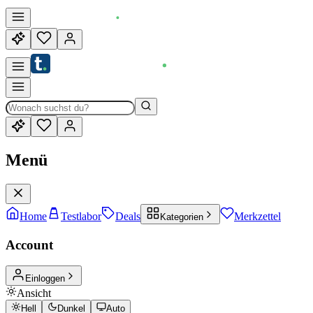
Menü
Home
Testlabor
Deals
Merkzettel
Kategorien
Account
Einloggen
Ansicht
Hell
Dunkel
Auto