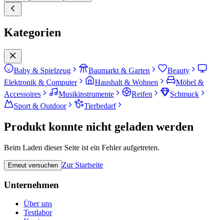
Kategorien
Baby & Spielzeug
Baumarkt & Garten
Beauty
Elektronik & Computer
Haushalt & Wohnen
Möbel &
Accessoires
Musikinstrumente
Reifen
Schmuck
Sport & Outdoor
Tierbedarf
Produkt konnte nicht geladen werden
Beim Laden dieser Seite ist ein Fehler aufgetreten.
Zur Startseite
Erneut versuchen
Unternehmen
Über uns
Testlabor