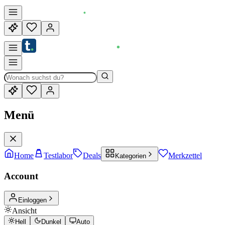
Menü
Home
Testlabor
Deals
Merkzettel
Kategorien
Account
Einloggen
Ansicht
Hell
Dunkel
Auto