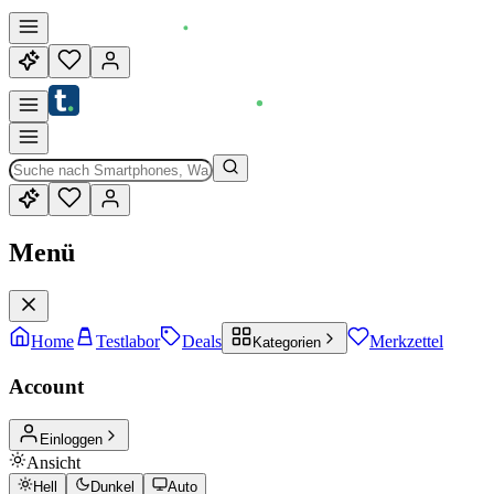
Menü
Home
Testlabor
Deals
Merkzettel
Kategorien
Account
Einloggen
Ansicht
Hell
Dunkel
Auto