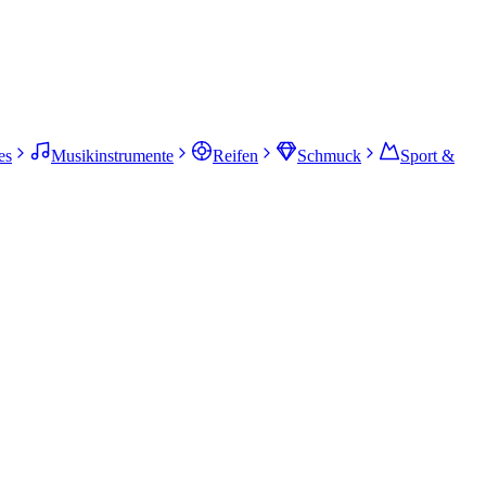
es
Musikinstrumente
Reifen
Schmuck
Sport &