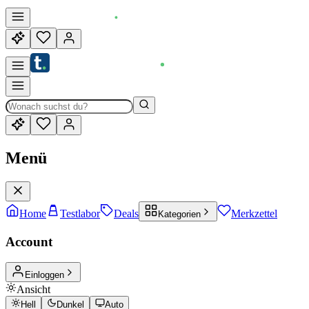
Menü
Home
Testlabor
Deals
Merkzettel
Kategorien
Account
Einloggen
Ansicht
Hell
Dunkel
Auto