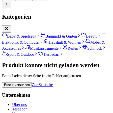
Kategorien
Baby & Spielzeug
Baumarkt & Garten
Beauty
Elektronik & Computer
Haushalt & Wohnen
Möbel &
Accessoires
Musikinstrumente
Reifen
Schmuck
Sport & Outdoor
Tierbedarf
Produkt konnte nicht geladen werden
Beim Laden dieser Seite ist ein Fehler aufgetreten.
Zur Startseite
Erneut versuchen
Unternehmen
Über uns
Testlabor