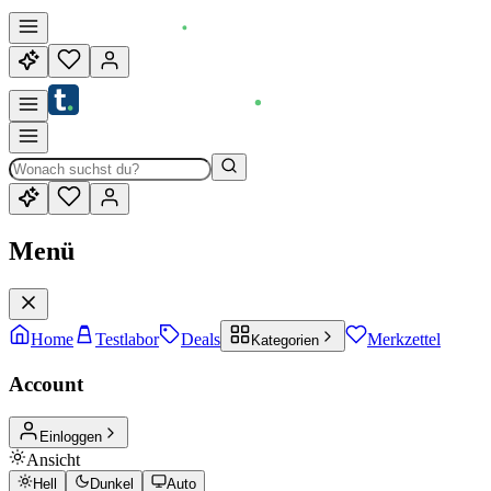
Menü
Home
Testlabor
Deals
Merkzettel
Kategorien
Account
Einloggen
Ansicht
Hell
Dunkel
Auto