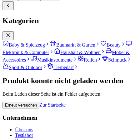
Kategorien
Baby & Spielzeug
Baumarkt & Garten
Beauty
Elektronik & Computer
Haushalt & Wohnen
Möbel &
Accessoires
Musikinstrumente
Reifen
Schmuck
Sport & Outdoor
Tierbedarf
Produkt konnte nicht geladen werden
Beim Laden dieser Seite ist ein Fehler aufgetreten.
Zur Startseite
Erneut versuchen
Unternehmen
Über uns
Testlabor