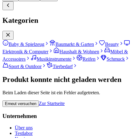
Kategorien
Baby & Spielzeug
Baumarkt & Garten
Beauty
Elektronik & Computer
Haushalt & Wohnen
Möbel &
Accessoires
Musikinstrumente
Reifen
Schmuck
Sport & Outdoor
Tierbedarf
Produkt konnte nicht geladen werden
Beim Laden dieser Seite ist ein Fehler aufgetreten.
Zur Startseite
Erneut versuchen
Unternehmen
Über uns
Testlabor