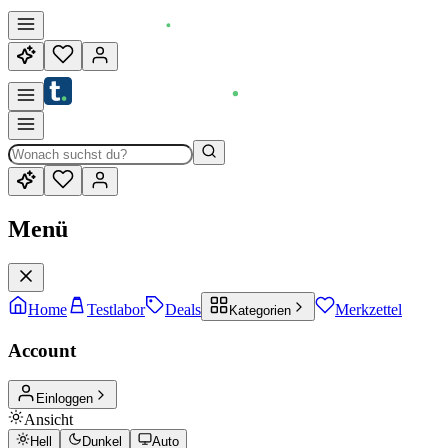
Menü
Home
Testlabor
Deals
Merkzettel
Kategorien
Account
Einloggen
Ansicht
Hell
Dunkel
Auto