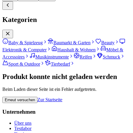
Kategorien
Baby & Spielzeug
Baumarkt & Garten
Beauty
Elektronik & Computer
Haushalt & Wohnen
Möbel &
Accessoires
Musikinstrumente
Reifen
Schmuck
Sport & Outdoor
Tierbedarf
Produkt konnte nicht geladen werden
Beim Laden dieser Seite ist ein Fehler aufgetreten.
Zur Startseite
Erneut versuchen
Unternehmen
Über uns
Testlabor