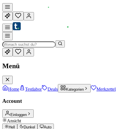
Menü
Home
Testlabor
Deals
Merkzettel
Kategorien
Account
Einloggen
Ansicht
Hell
Dunkel
Auto