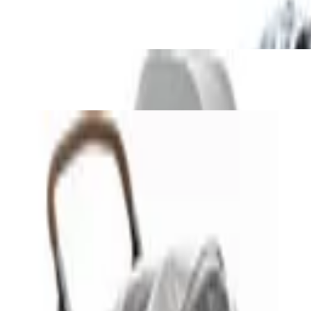
Kinderwagen Sonnenschutz
Kinderwagen Regenschutz
Unternehmen
Über uns
Testlabor
Karriere
Services
Datenschutz
Impressum
Privatsphäre