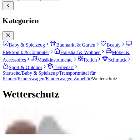
Kategorien
Baby & Spielzeug
Baumarkt & Garten
Beauty
Elektronik & Computer
Haushalt & Wohnen
Möbel &
Accessoires
Musikinstrumente
Reifen
Schmuck
Sport & Outdoor
Tierbedarf
Startseite
/
Baby & Spielzeug
/
Transportmittel für
Kinder
/
Kinderwagen
/
Kinderwagen Zubehör
/
Wetterschutz
Wetterschutz
Kinderwagen Insektenschutz
Kinderwagen Verdecke