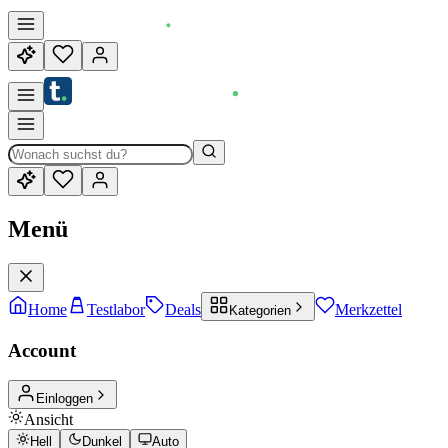
Menü
Home
Testlabor
Deals
Merkzettel
Kategorien
Account
Einloggen
Ansicht
Hell
Dunkel
Auto