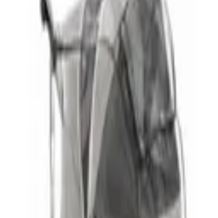
Partner
Shop anmelden
Shop Login
Folge uns
Deutschlands großes Verbraucherportal mit Testberichten und
integriertem Preisvergleich
Alle Preise inkl. der jeweils geltenden gesetzlichen MwSt., ggf.
zzgl. Versandkosten. Alle Angaben ohne Gewähr.
©
2026
Testsieger.de
Frage stellen
Frage stellen