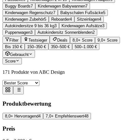
Buggy Boards
7
Kinderwagen Babywannen
7
Kinderwagen Regenschutz
7
Babyschalen Fußsäcke
5
Kinderwagen Zubehör
5
Reboarder
4
Sitzeinlagen
4
Autokindersitze 9 bis 36 kg
3
Kinderwagen Aufsätze
3
Puppenwagen
3
Autokindersitz Sonnenblenden
2
Filter
Testsieger
Deals
8,0+ Score
9,0+ Score
Bis 150 €
150–350 €
350–500 €
500–1.000 €
Gebraucht
Score
171
Produkte von ABC Design
Produktbewertung
8,0+ Hervorragend
4
7,0+ Empfehlenswert
48
Preis