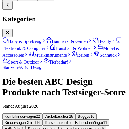
Kategorien
Baby & Spielzeug
Baumarkt & Garten
Beauty
Elektronik & Computer
Haushalt & Wohnen
Möbel &
Accessoires
Musikinstrumente
Reifen
Schmuck
Sport & Outdoor
Tierbedarf
Startseite
/
ABC Design
Die besten ABC Design
Produkte nach Testsieger-Score
Stand:
August 2026
Kombikinderwagen
22
Wickeltaschen
19
Buggys
16
Kinderwagen 3 in 1
16
Babyschalen
15
Fahrradanhänger
11
Fußsäcke
9
Kinderwagen 2 in 1
9
Kinderwagen Adapter
9