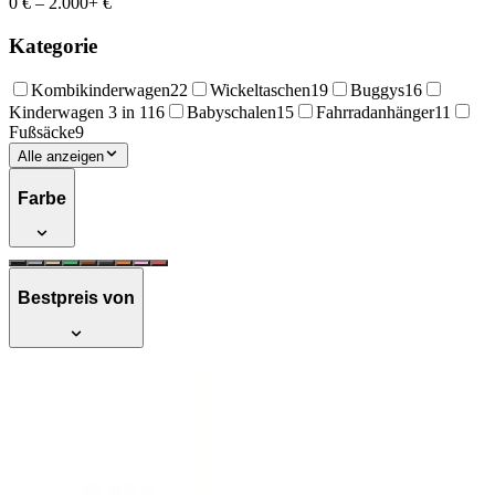
0 €
–
2.000+ €
Kategorie
Kombikinderwagen
22
Wickeltaschen
19
Buggys
16
Kinderwagen 3 in 1
16
Babyschalen
15
Fahrradanhänger
11
Fußsäcke
9
Alle anzeigen
Farbe
Bestpreis von
ABC Design Salsa 5 Air - Coal, Buggy mit
großen Luftreifen und integrierter
Federung