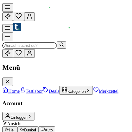
Menü
Home
Testlabor
Deals
Merkzettel
Kategorien
Account
Einloggen
Ansicht
Hell
Dunkel
Auto