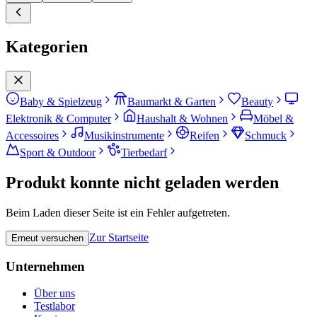
Kategorien
Baby & Spielzeug
Baumarkt & Garten
Beauty
Elektronik & Computer
Haushalt & Wohnen
Möbel &
Accessoires
Musikinstrumente
Reifen
Schmuck
Sport & Outdoor
Tierbedarf
Produkt konnte nicht geladen werden
Beim Laden dieser Seite ist ein Fehler aufgetreten.
Zur Startseite
Erneut versuchen
Unternehmen
Über uns
Testlabor