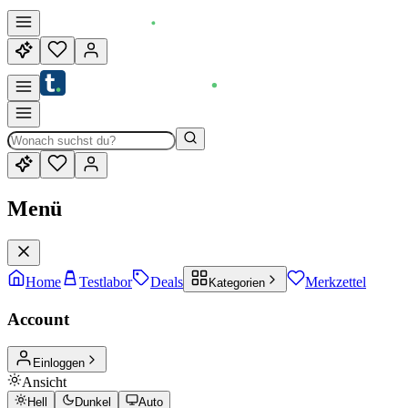
Menü
Home
Testlabor
Deals
Merkzettel
Kategorien
Account
Einloggen
Ansicht
Hell
Dunkel
Auto