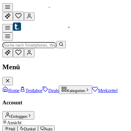
Menü
Home
Testlabor
Deals
Merkzettel
Kategorien
Account
Einloggen
Ansicht
Hell
Dunkel
Auto