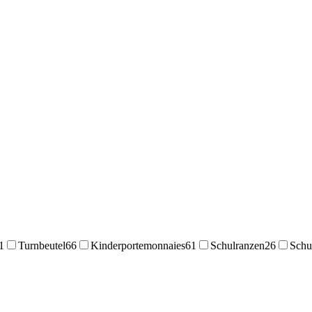
1
Turnbeutel
66
Kinderportemonnaies
61
Schulranzen
26
Schu