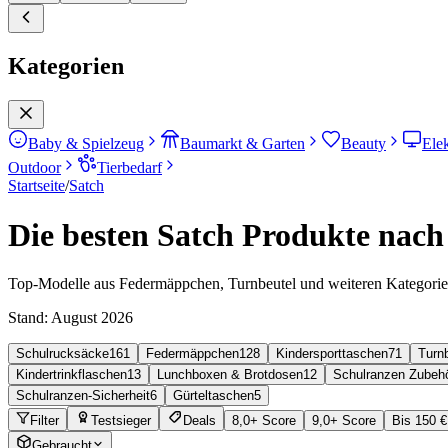
Kategorien
Baby & Spielzeug
Baumarkt & Garten
Beauty
Ele
Outdoor
Tierbedarf
Startseite
/
Satch
Die besten Satch Produkte nach 
Top-Modelle aus Federmäppchen, Turnbeutel und weiteren Kategori
Stand:
August 2026
Schulrucksäcke
161
Federmäppchen
128
Kindersporttaschen
71
Turn
Kindertrinkflaschen
13
Lunchboxen & Brotdosen
12
Schulranzen Zubeh
Schulranzen-Sicherheit
6
Gürteltaschen
5
Filter
Testsieger
Deals
8,0+ Score
9,0+ Score
Bis 150 €
Gebraucht