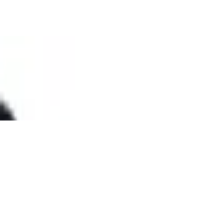
t und wasserabweisend
 Kartenfächern, transparentem