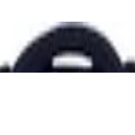
ck für die 5. Klasse, 30L Stauraum, robus
ergleich
yester mit Klettverschluss, Münzfach und 3