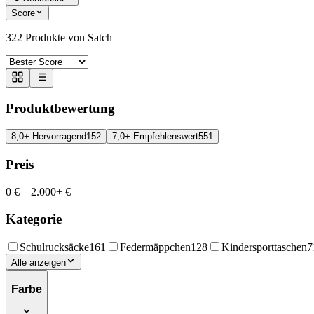
Score
322
Produkte von Satch
Produktbewertung
8,0+ Hervorragend
152
7,0+ Empfehlenswert
551
Preis
0 €
–
2.000+ €
Kategorie
Schulrucksäcke
161
Federmäppchen
128
Kindersporttaschen
7
Alle anzeigen
Farbe