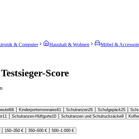
ktronik & Computer
Haushalt & Wohnen
Möbel & Accessoir
Testsieger-Score
en
beutel
66
Kinderportemonnaies
61
Schulranzen
26
Schulgepäck
25
Schu
ör
11
Schulranzen-Hüftgurte
10
Schulranzen und Schulrucksäcke
9
Koffe
150–350 €
350–500 €
500–1.000 €