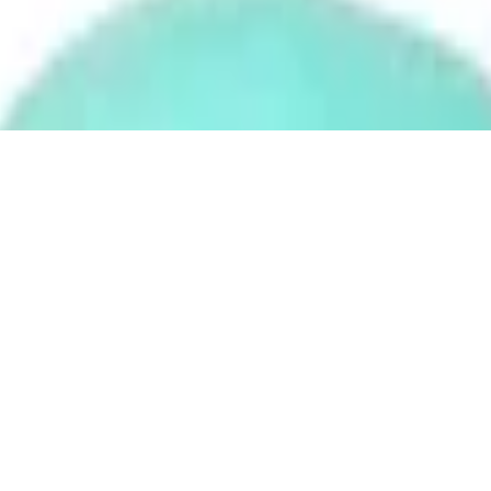
ster (recycled), 12 l Volumen, Lilac Blosso