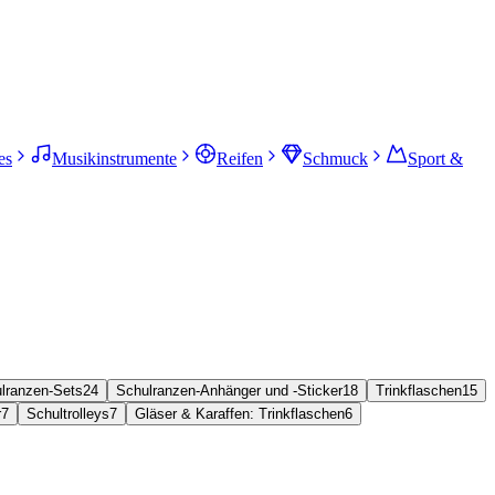
es
Musikinstrumente
Reifen
Schmuck
Sport &
lranzen-Sets
24
Schulranzen-Anhänger und -Sticker
18
Trinkflaschen
15
r
7
Schultrolleys
7
Gläser & Karaffen: Trinkflaschen
6