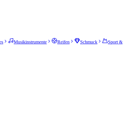
es
Musikinstrumente
Reifen
Schmuck
Sport &