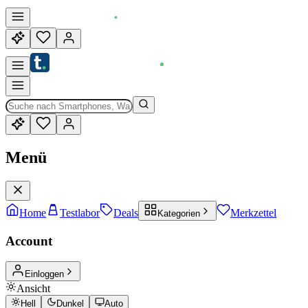
Menü
Home
Testlabor
Deals
Merkzettel
Kategorien
Account
Einloggen
Ansicht
Hell
Dunkel
Auto