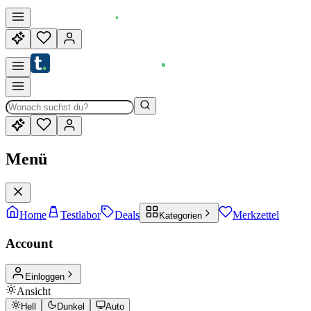
Menü
Home
Testlabor
Deals
Merkzettel
Kategorien
Account
Einloggen
Ansicht
Hell
Dunkel
Auto