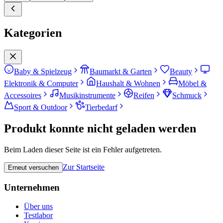
Kategorien
Baby & Spielzeug
Baumarkt & Garten
Beauty
Elektronik & Computer
Haushalt & Wohnen
Möbel &
Accessoires
Musikinstrumente
Reifen
Schmuck
Sport & Outdoor
Tierbedarf
Produkt konnte nicht geladen werden
Beim Laden dieser Seite ist ein Fehler aufgetreten.
Zur Startseite
Erneut versuchen
Unternehmen
Über uns
Testlabor