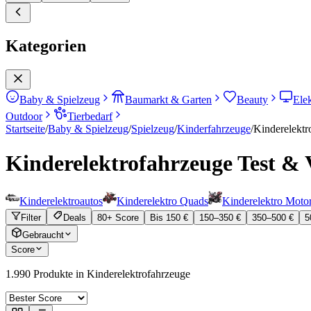
Kategorien
Baby & Spielzeug
Baumarkt & Garten
Beauty
Ele
Outdoor
Tierbedarf
Startseite
/
Baby & Spielzeug
/
Spielzeug
/
Kinderfahrzeuge
/
Kinderelektr
Kinderelektrofahrzeuge
Test & 
Kinderelektroautos
Kinderelektro Quads
Kinderelektro Moto
Filter
Deals
80+ Score
Bis 150 €
150–350 €
350–500 €
5
Gebraucht
Score
1.990
Produkte in
Kinderelektrofahrzeuge