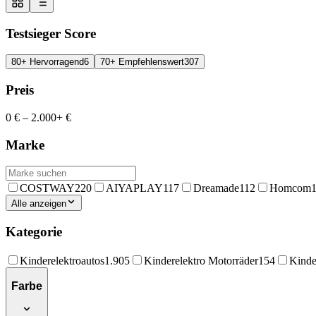
Testsieger Score
80+ Hervorragend
6
70+ Empfehlenswert
307
Preis
0 €
–
2.000+ €
Marke
COSTWAY
220
AIYAPLAY
117
Dreamade
112
Homcom
Alle anzeigen
Kategorie
Kinderelektroautos
1.905
Kinderelektro Motorräder
154
Kinde
Farbe