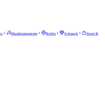
es
Musikinstrumente
Reifen
Schmuck
Sport &