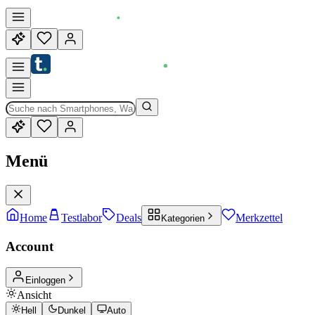
Menü
Home
Testlabor
Deals
Merkzettel
Kategorien
Account
Einloggen
Ansicht
Hell
Dunkel
Auto