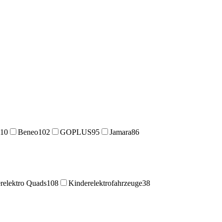
110
Beneo
102
GOPLUS
95
Jamara
86
relektro Quads
108
Kinderelektrofahrzeuge
38