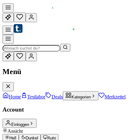
Menü
Home
Testlabor
Deals
Merkzettel
Kategorien
Account
Einloggen
Ansicht
Hell
Dunkel
Auto