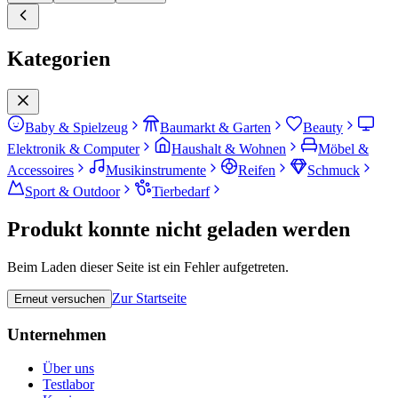
Kategorien
Baby & Spielzeug
Baumarkt & Garten
Beauty
Elektronik & Computer
Haushalt & Wohnen
Möbel &
Accessoires
Musikinstrumente
Reifen
Schmuck
Sport & Outdoor
Tierbedarf
Produkt konnte nicht geladen werden
Beim Laden dieser Seite ist ein Fehler aufgetreten.
Zur Startseite
Erneut versuchen
Unternehmen
Über uns
Testlabor