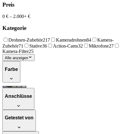
Preis
0 €
–
2.000+ €
Kategorie
Drohnen-Zubehör
217
Kameradrohnen
84
Kamera-
Zubehör
71
Stative
36
Action-Cams
32
Mikrofone
27
Kamera-Filter
25
Alle anzeigen
Farbe
Anschlüsse
Getestet von