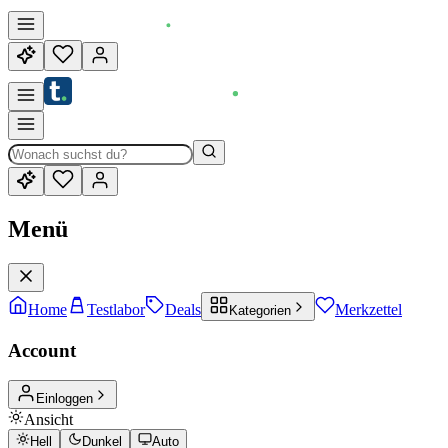
Menü
Home
Testlabor
Deals
Merkzettel
Kategorien
Account
Einloggen
Ansicht
Hell
Dunkel
Auto