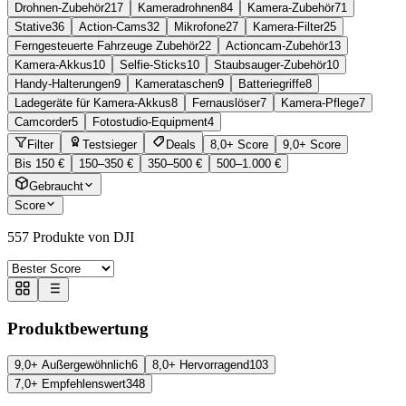
Drohnen-Zubehör
217
Kameradrohnen
84
Kamera-Zubehör
71
Stative
36
Action-Cams
32
Mikrofone
27
Kamera-Filter
25
Ferngesteuerte Fahrzeuge Zubehör
22
Actioncam-Zubehör
13
Kamera-Akkus
10
Selfie-Sticks
10
Staubsauger-Zubehör
10
Handy-Halterungen
9
Kamerataschen
9
Batteriegriffe
8
Ladegeräte für Kamera-Akkus
8
Fernauslöser
7
Kamera-Pflege
7
Camcorder
5
Fotostudio-Equipment
4
Filter
Testsieger
Deals
8,0+ Score
9,0+ Score
Bis 150 €
150–350 €
350–500 €
500–1.000 €
Gebraucht
Score
557
Produkte von DJI
Produktbewertung
9,0+ Außergewöhnlich
6
8,0+ Hervorragend
103
7,0+ Empfehlenswert
348