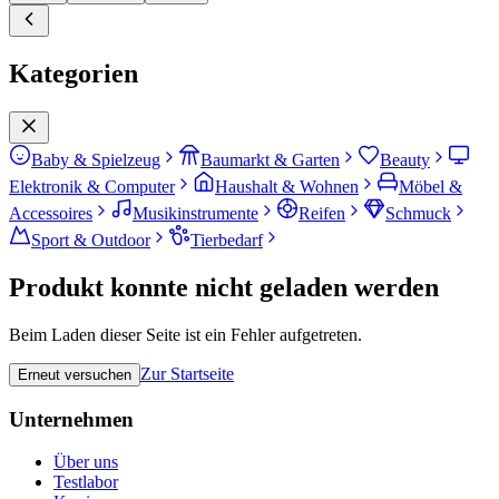
Kategorien
Baby & Spielzeug
Baumarkt & Garten
Beauty
Elektronik & Computer
Haushalt & Wohnen
Möbel &
Accessoires
Musikinstrumente
Reifen
Schmuck
Sport & Outdoor
Tierbedarf
Produkt konnte nicht geladen werden
Beim Laden dieser Seite ist ein Fehler aufgetreten.
Zur Startseite
Erneut versuchen
Unternehmen
Über uns
Testlabor