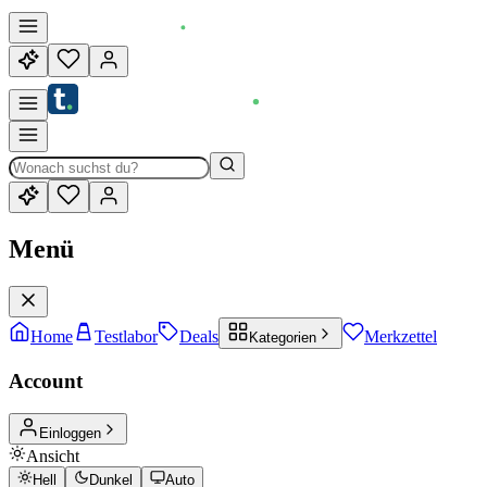
Menü
Home
Testlabor
Deals
Merkzettel
Kategorien
Account
Einloggen
Ansicht
Hell
Dunkel
Auto