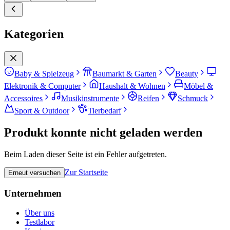
Kategorien
Baby & Spielzeug
Baumarkt & Garten
Beauty
Elektronik & Computer
Haushalt & Wohnen
Möbel &
Accessoires
Musikinstrumente
Reifen
Schmuck
Sport & Outdoor
Tierbedarf
Produkt konnte nicht geladen werden
Beim Laden dieser Seite ist ein Fehler aufgetreten.
Zur Startseite
Erneut versuchen
Unternehmen
Über uns
Testlabor