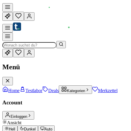
Menü
Home
Testlabor
Deals
Merkzettel
Kategorien
Account
Einloggen
Ansicht
Hell
Dunkel
Auto