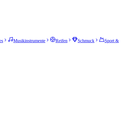
es
Musikinstrumente
Reifen
Schmuck
Sport &