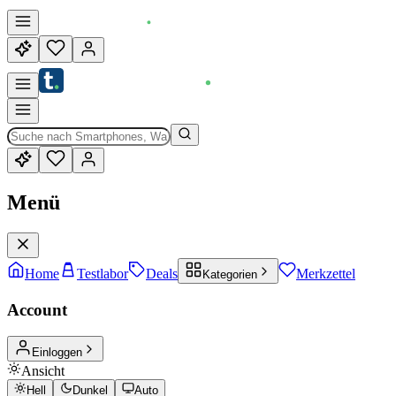
Menü
Home
Testlabor
Deals
Merkzettel
Kategorien
Account
Einloggen
Ansicht
Hell
Dunkel
Auto