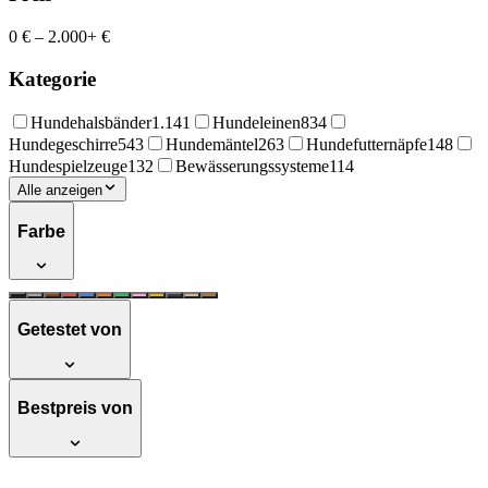
0 €
–
2.000+ €
Kategorie
Hundehalsbänder
1.141
Hundeleinen
834
Hundegeschirre
543
Hundemäntel
263
Hundefutternäpfe
148
Hundespielzeuge
132
Bewässerungssysteme
114
Alle anzeigen
Farbe
Getestet von
Bestpreis von