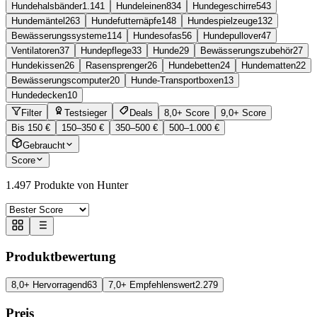
Hundehalsbänder
1.141
Hundeleinen
834
Hundegeschirre
543
Hundemäntel
263
Hundefutternäpfe
148
Hundespielzeuge
132
Bewässerungssysteme
114
Hundesofas
56
Hundepullover
47
Ventilatoren
37
Hundepflege
33
Hunde
29
Bewässerungszubehör
27
Hundekissen
26
Rasensprenger
26
Hundebetten
24
Hundematten
22
Bewässerungscomputer
20
Hunde-Transportboxen
13
Hundedecken
10
Filter
Testsieger
Deals
8,0+ Score
9,0+ Score
Bis 150 €
150–350 €
350–500 €
500–1.000 €
Gebraucht
Score
1.497
Produkte von Hunter
Produktbewertung
8,0+ Hervorragend
63
7,0+ Empfehlenswert
2.279
Preis