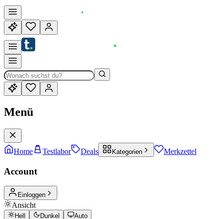
Menü
Home
Testlabor
Deals
Merkzettel
Kategorien
Account
Einloggen
Ansicht
Hell
Dunkel
Auto