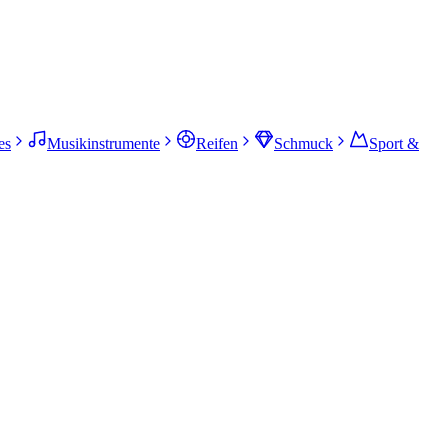
es
Musikinstrumente
Reifen
Schmuck
Sport &