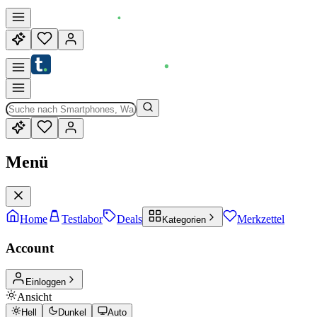
Menü
Home
Testlabor
Deals
Merkzettel
Kategorien
Account
Einloggen
Ansicht
Hell
Dunkel
Auto