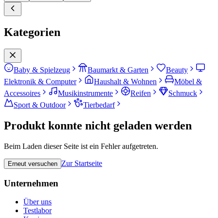
Kategorien
Baby & Spielzeug
Baumarkt & Garten
Beauty
Elektronik & Computer
Haushalt & Wohnen
Möbel &
Accessoires
Musikinstrumente
Reifen
Schmuck
Sport & Outdoor
Tierbedarf
Produkt konnte nicht geladen werden
Beim Laden dieser Seite ist ein Fehler aufgetreten.
Zur Startseite
Erneut versuchen
Unternehmen
Über uns
Testlabor