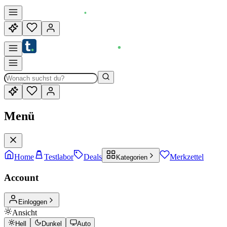
Menü
Home
Testlabor
Deals
Merkzettel
Kategorien
Account
Einloggen
Ansicht
Hell
Dunkel
Auto