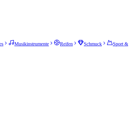
es
Musikinstrumente
Reifen
Schmuck
Sport &