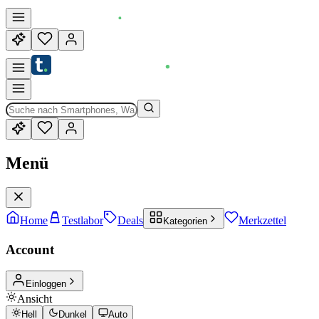
Menü
Home
Testlabor
Deals
Merkzettel
Kategorien
Account
Einloggen
Ansicht
Hell
Dunkel
Auto