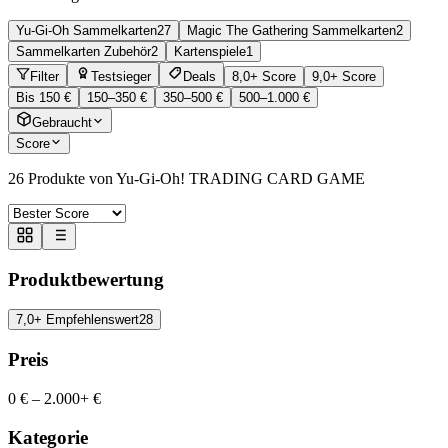
Yu-Gi-Oh Sammelkarten
27
Magic The Gathering Sammelkarten
2
Sammelkarten Zubehör
2
Kartenspiele
1
Filter
Testsieger
Deals
8,0+ Score
9,0+ Score
Bis 150 €
150–350 €
350–500 €
500–1.000 €
Gebraucht
Score
26
Produkte von Yu-Gi-Oh! TRADING CARD GAME
Produktbewertung
7,0+ Empfehlenswert
28
Preis
0 €
–
2.000+ €
Kategorie