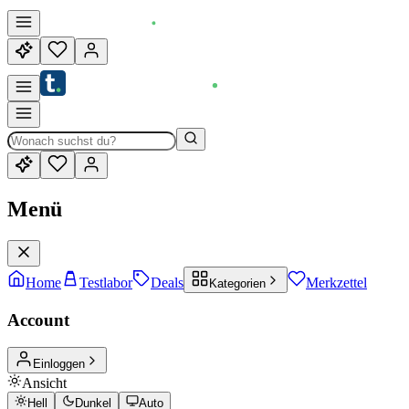
Menü
Home
Testlabor
Deals
Merkzettel
Kategorien
Account
Einloggen
Ansicht
Hell
Dunkel
Auto