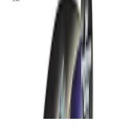
ab
99
Unternehmen
Über uns
Testlabor
Karriere
Services
Datenschutz
Impressum
Privatsphäre
Partner
Shop anmelden
Shop Login
Folge uns