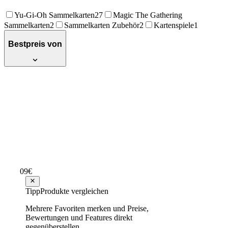
Yu-Gi-Oh Sammelkarten
27
Magic The Gathering
Sammelkarten
2
Sammelkarten Zubehör
2
Kartenspiele
1
Bestpreis von
Yu-Gi-Oh! TRADING CARD GAME
Ägyptisches Götter-Deck Set: Obelisk der
Peiniger + Slifer der Himmelsdrache -
Deutsche Ausgabe
Empfehlenswert
Testsieger Score
79
09
€
ab
20
24,34 €
Tipp
Produkte vergleichen
Mehrere Favoriten merken und Preise,
Yu-Gi-Oh! TRADING CARD GAME
Bewertungen und Features direkt
Yugis Legendary Decks II Reprint – 1.
gegenüberstellen.