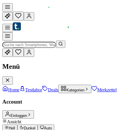
Menü
Home
Testlabor
Deals
Merkzettel
Kategorien
Account
Einloggen
Ansicht
Hell
Dunkel
Auto