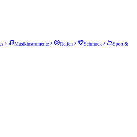
es
Musikinstrumente
Reifen
Schmuck
Sport &