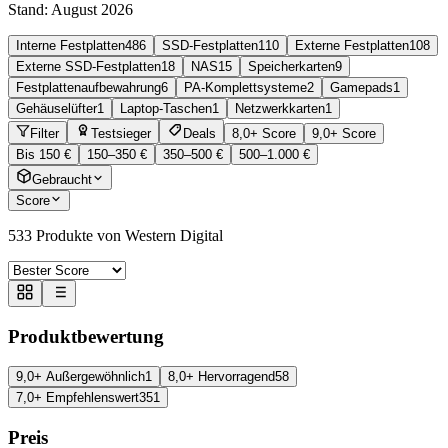
Stand:
August 2026
Interne Festplatten
486
SSD-Festplatten
110
Externe Festplatten
108
Externe SSD-Festplatten
18
NAS
15
Speicherkarten
9
Festplattenaufbewahrung
6
PA-Komplettsysteme
2
Gamepads
1
Gehäuselüfter
1
Laptop-Taschen
1
Netzwerkkarten
1
Filter
Testsieger
Deals
8,0+ Score
9,0+ Score
Bis 150 €
150–350 €
350–500 €
500–1.000 €
Gebraucht
Score
533
Produkte von Western Digital
Produktbewertung
9,0+ Außergewöhnlich
1
8,0+ Hervorragend
58
7,0+ Empfehlenswert
351
Preis