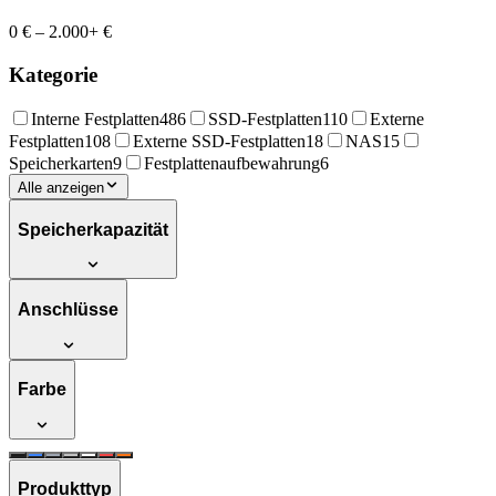
0 €
–
2.000+ €
Kategorie
Interne Festplatten
486
SSD-Festplatten
110
Externe
Festplatten
108
Externe SSD-Festplatten
18
NAS
15
Speicherkarten
9
Festplattenaufbewahrung
6
Alle anzeigen
Speicherkapazität
Anschlüsse
Farbe
Produkttyp