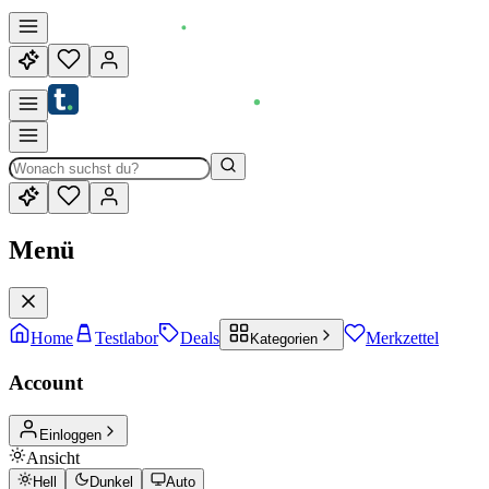
Menü
Home
Testlabor
Deals
Merkzettel
Kategorien
Account
Einloggen
Ansicht
Hell
Dunkel
Auto