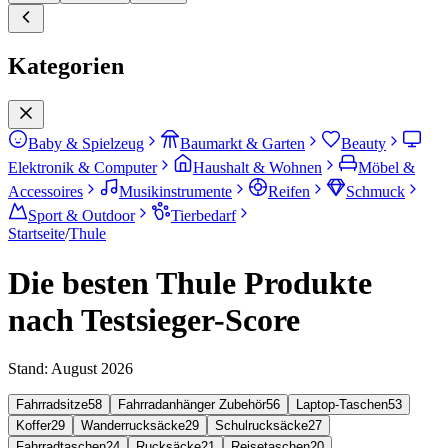
Kategorien
Baby & Spielzeug
Baumarkt & Garten
Beauty
Elektronik & Computer
Haushalt & Wohnen
Möbel &
Accessoires
Musikinstrumente
Reifen
Schmuck
Sport & Outdoor
Tierbedarf
Startseite
/
Thule
Die besten Thule Produkte
nach Testsieger-Score
Stand:
August 2026
Fahrradsitze
58
Fahrradanhänger Zubehör
56
Laptop-Taschen
53
Koffer
29
Wanderrucksäcke
29
Schulrucksäcke
27
Fahrradtaschen
24
Rucksäcke
21
Reisetaschen
20