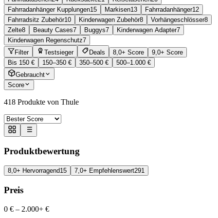
Fahrradanhänger Kupplungen
15
Markisen
13
Fahrradanhänger
12
Fahrradsitz Zubehör
10
Kinderwagen Zubehör
8
Vorhängeschlösser
8
Zelte
8
Beauty Cases
7
Buggys
7
Kinderwagen Adapter
7
Kinderwagen Regenschutz
7
Filter
Testsieger
Deals
8,0+ Score
9,0+ Score
Bis 150 €
150–350 €
350–500 €
500–1.000 €
Gebraucht
Score
418
Produkte von Thule
Produktbewertung
8,0+ Hervorragend
15
7,0+ Empfehlenswert
291
Preis
0 €
–
2.000+ €