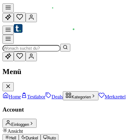
Menü
Home
Testlabor
Deals
Merkzettel
Kategorien
Account
Einloggen
Ansicht
Hell
Dunkel
Auto