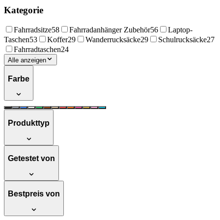
Kategorie
Fahrradsitze
58
Fahrradanhänger Zubehör
56
Laptop-
Taschen
53
Koffer
29
Wanderrucksäcke
29
Schulrucksäcke
27
Fahrradtaschen
24
Alle anzeigen
Farbe
Produkttyp
Getestet von
Bestpreis von