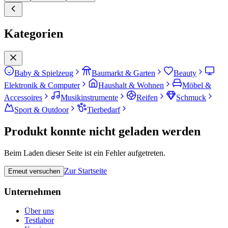
Kategorien
Baby & Spielzeug
Baumarkt & Garten
Beauty
Elektronik & Computer
Haushalt & Wohnen
Möbel &
Accessoires
Musikinstrumente
Reifen
Schmuck
Sport & Outdoor
Tierbedarf
Produkt konnte nicht geladen werden
Beim Laden dieser Seite ist ein Fehler aufgetreten.
Zur Startseite
Erneut versuchen
Unternehmen
Über uns
Testlabor