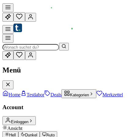
Menü
Home
Testlabor
Deals
Merkzettel
Kategorien
Account
Einloggen
Ansicht
Hell
Dunkel
Auto