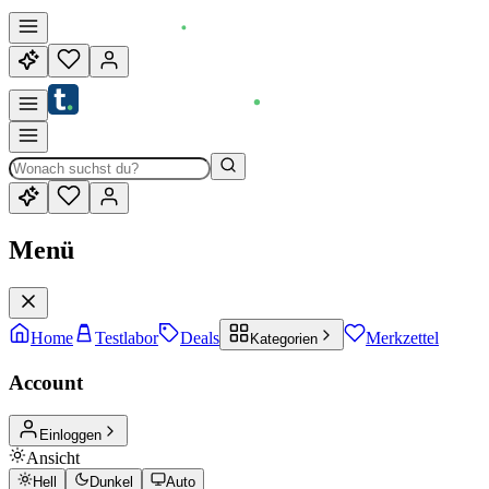
Menü
Home
Testlabor
Deals
Merkzettel
Kategorien
Account
Einloggen
Ansicht
Hell
Dunkel
Auto