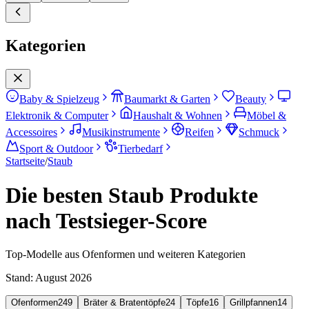
Kategorien
Baby & Spielzeug
Baumarkt & Garten
Beauty
Elektronik & Computer
Haushalt & Wohnen
Möbel &
Accessoires
Musikinstrumente
Reifen
Schmuck
Sport & Outdoor
Tierbedarf
Startseite
/
Staub
Die besten Staub Produkte
nach Testsieger-Score
Top-Modelle aus Ofenformen und weiteren Kategorien
Stand:
August 2026
Ofenformen
249
Bräter & Bratentöpfe
24
Töpfe
16
Grillpfannen
14