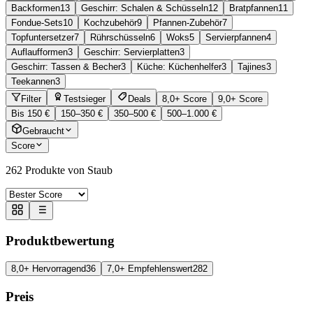
Backformen
13
Geschirr: Schalen & Schüsseln
12
Bratpfannen
11
Fondue-Sets
10
Kochzubehör
9
Pfannen-Zubehör
7
Topfuntersetzer
7
Rührschüsseln
6
Woks
5
Servierpfannen
4
Auflaufformen
3
Geschirr: Servierplatten
3
Geschirr: Tassen & Becher
3
Küche: Küchenhelfer
3
Tajines
3
Teekannen
3
Filter
Testsieger
Deals
8,0+ Score
9,0+ Score
Bis 150 €
150–350 €
350–500 €
500–1.000 €
Gebraucht
Score
262
Produkte von Staub
Produktbewertung
8,0+ Hervorragend
36
7,0+ Empfehlenswert
282
Preis