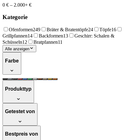
0 €
–
2.000+ €
Kategorie
Ofenformen
249
Bräter & Bratentöpfe
24
Töpfe
16
Grillpfannen
14
Backformen
13
Geschirr: Schalen &
Schüsseln
12
Bratpfannen
11
Alle anzeigen
Farbe
Produkttyp
Getestet von
Bestpreis von