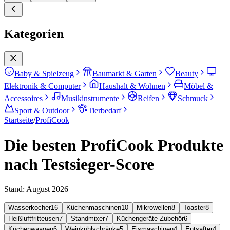
Kategorien
Baby & Spielzeug
Baumarkt & Garten
Beauty
Elektronik & Computer
Haushalt & Wohnen
Möbel &
Accessoires
Musikinstrumente
Reifen
Schmuck
Sport & Outdoor
Tierbedarf
Startseite
/
ProfiCook
Die besten ProfiCook Produkte
nach Testsieger-Score
Stand:
August 2026
Wasserkocher
16
Küchenmaschinen
10
Mikrowellen
8
Toaster
8
Heißluftfritteusen
7
Standmixer
7
Küchengeräte-Zubehör
6
Küchenwaagen
6
Weinkühlschränke
5
Eismaschinen
4
Entsafter
4