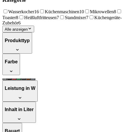
Wasserkocher
16
Küchenmaschinen
10
Mikrowellen
8
Toaster
8
Heißluftfritteusen
7
Standmixer
7
Küchengeräte-
Zubehör
6
Alle anzeigen
Produkttyp
Farbe
Leistung in W
Inhalt in Liter
Bauart