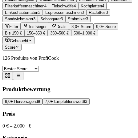
Filterkaffeemaschinen
4
Fleischwölfe
4
Kochplatten
4
Einkochautomaten
3
Espressomaschinen
3
Raclettes
3
Sandwichmaker
3
Schongarer
3
Stabmixer
3
Filter
Testsieger
Deals
8,0+ Score
9,0+ Score
Bis 150 €
150–350 €
350–500 €
500–1.000 €
Gebraucht
Score
126
Produkte von ProfiCook
Produktbewertung
8,0+ Hervorragend
9
7,0+ Empfehlenswert
83
Preis
0 €
–
2.000+ €
Kategorie