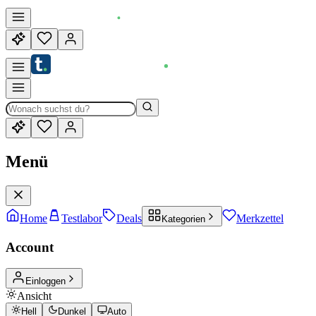
Menü
Home
Testlabor
Deals
Merkzettel
Kategorien
Account
Einloggen
Ansicht
Hell
Dunkel
Auto