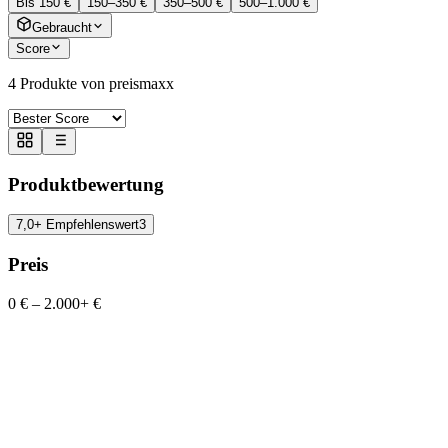
Bis 150 €
150–350 €
350–500 €
500–1.000 €
Gebraucht
Score
4
Produkte von preismaxx
Produktbewertung
7,0+ Empfehlenswert
3
Preis
0 €
–
2.000+ €
preismaxx ExtremWeiß Wandfarbe weiß
10L hohe Deckkraft, matt, Deckklasse 1