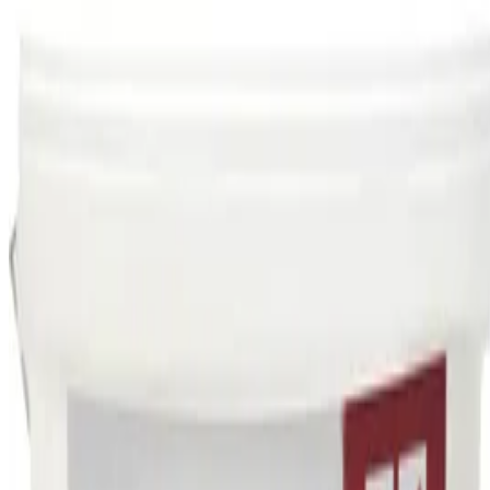
Datenschutz
Impressum
Privatsphäre
Partner
Shop anmelden
Shop Login
Folge uns
Deutschlands großes Verbraucherportal mit Testberichten und
integriertem Preisvergleich
Alle Preise inkl. der jeweils geltenden gesetzlichen MwSt., ggf.
zzgl. Versandkosten. Alle Angaben ohne Gewähr.
©
2026
Testsieger.de