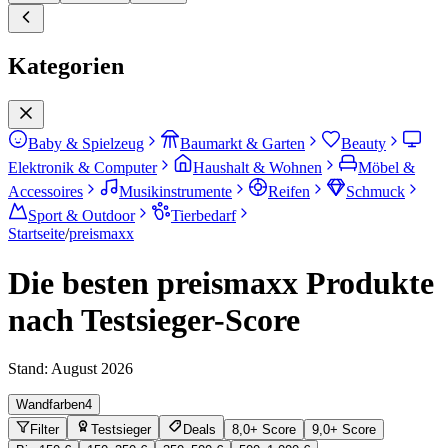
Kategorien
Baby & Spielzeug
Baumarkt & Garten
Beauty
Elektronik & Computer
Haushalt & Wohnen
Möbel &
Accessoires
Musikinstrumente
Reifen
Schmuck
Sport & Outdoor
Tierbedarf
Startseite
/
preismaxx
Die besten preismaxx Produkte
nach Testsieger-Score
Stand:
August 2026
Wandfarben
4
Filter
Testsieger
Deals
8,0+ Score
9,0+ Score