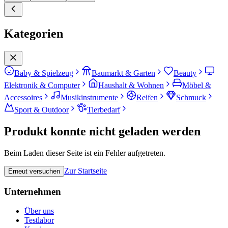
Kategorien
Baby & Spielzeug
Baumarkt & Garten
Beauty
Elektronik & Computer
Haushalt & Wohnen
Möbel &
Accessoires
Musikinstrumente
Reifen
Schmuck
Sport & Outdoor
Tierbedarf
Produkt konnte nicht geladen werden
Beim Laden dieser Seite ist ein Fehler aufgetreten.
Zur Startseite
Erneut versuchen
Unternehmen
Über uns
Testlabor