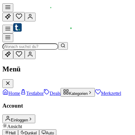
Menü
Home
Testlabor
Deals
Merkzettel
Kategorien
Account
Einloggen
Ansicht
Hell
Dunkel
Auto