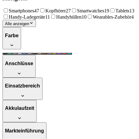
Smartphones
47
Kopfhörer
27
Smartwatches
19
Tablets
13
Handy-Ladegeräte
11
Handyhüllen
10
Wearables-Zubehör
4
Alle anzeigen
Farbe
Anschlüsse
Einsatzbereich
Akkulaufzeit
Markteinführung