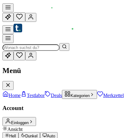
Menü
Home
Testlabor
Deals
Merkzettel
Kategorien
Account
Einloggen
Ansicht
Hell
Dunkel
Auto