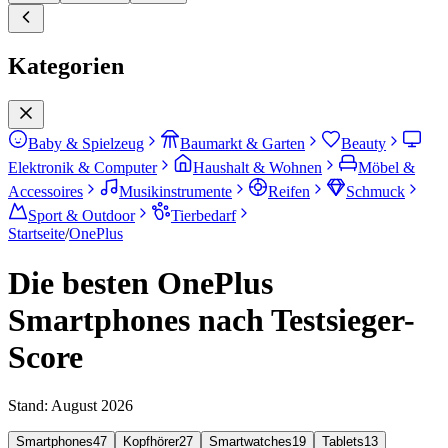
Kategorien
Baby & Spielzeug
Baumarkt & Garten
Beauty
Elektronik & Computer
Haushalt & Wohnen
Möbel &
Accessoires
Musikinstrumente
Reifen
Schmuck
Sport & Outdoor
Tierbedarf
Startseite
/
OnePlus
Die besten OnePlus
Smartphones nach Testsieger-
Score
Stand:
August 2026
Smartphones
47
Kopfhörer
27
Smartwatches
19
Tablets
13