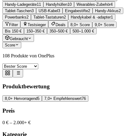
Handy-Ladegeräte
11
Handyhüllen
10
Wearables-Zubehör
4
Tablet-Taschen
3
USB-Kabel
3
Eingabestifte
2
Handy-Akkus
2
Powerbanks
2
Tablet-Tastaturen
2
Handykabel & -adapter
1
Filter
Testsieger
Deals
8,0+ Score
9,0+ Score
Bis 150 €
150–350 €
350–500 €
500–1.000 €
Gebraucht
Score
108
Produkte von OnePlus
Produktbewertung
8,0+ Hervorragend
5
7,0+ Empfehlenswert
76
Preis
0 €
–
2.000+ €
Kategorie