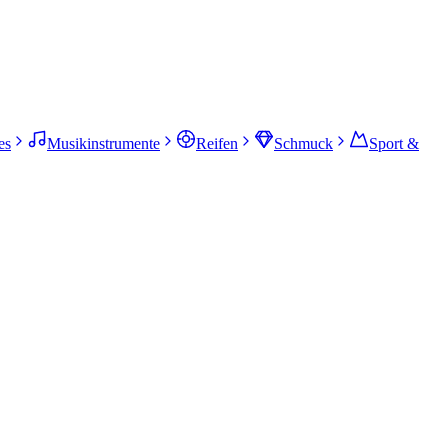
es
Musikinstrumente
Reifen
Schmuck
Sport &