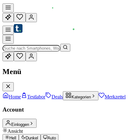
Menü
Home
Testlabor
Deals
Merkzettel
Kategorien
Account
Einloggen
Ansicht
Hell
Dunkel
Auto